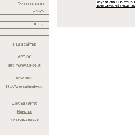
Гостевая книга
Форум
E-mail
Наши сайты:
АРТ-ОС
http://www.art-os.ru
Абисалов
http://www.abisalov.ru
Друзья сайта:
Иристон
Осетия-Алания