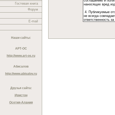
Гостевая книга
Форум
E-mail
Наши сайты:
АРТ-ОС
http://www.art-os.ru
Абисалов
http://www.abisalov.ru
Друзья сайта:
Иристон
Осетия-Алания