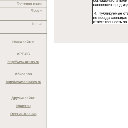
Гостевая книга
Форум
E-mail
Наши сайты:
АРТ-ОС
http://www.art-os.ru
Абисалов
http://www.abisalov.ru
Друзья сайта:
Иристон
Осетия-Алания