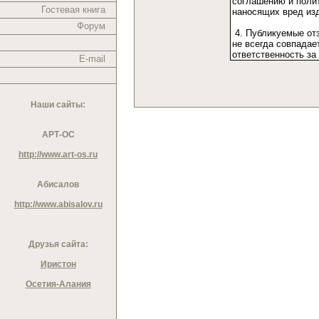
Гостевая книга
Форум
E-mail
Наши сайты:
АРТ-ОС
http://www.art-os.ru
Абисалов
http://www.abisalov.ru
Друзья сайта:
Иристон
Осетия-Алания