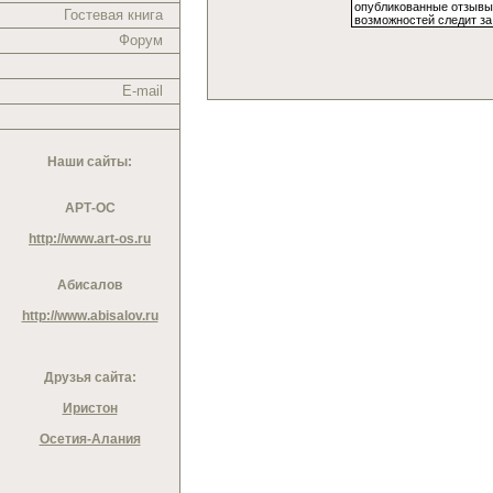
Гостевая книга
Форум
E-mail
Наши сайты:
АРТ-ОС
http://www.art-os.ru
Абисалов
http://www.abisalov.ru
Друзья сайта:
Иристон
Осетия-Алания