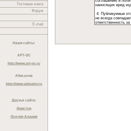
Гостевая книга
Форум
E-mail
Наши сайты:
АРТ-ОС
http://www.art-os.ru
Абисалов
http://www.abisalov.ru
Друзья сайта:
Иристон
Осетия-Алания