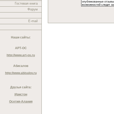
Гостевая книга
Форум
E-mail
Наши сайты:
АРТ-ОС
http://www.art-os.ru
Абисалов
http://www.abisalov.ru
Друзья сайта:
Иристон
Осетия-Алания