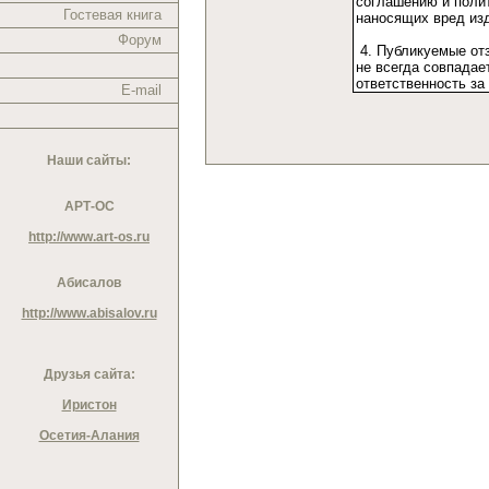
Гостевая книга
Форум
E-mail
Наши сайты:
АРТ-ОС
http://www.art-os.ru
Абисалов
http://www.abisalov.ru
Друзья сайта:
Иристон
Осетия-Алания