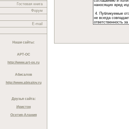
Гостевая книга
Форум
E-mail
Наши сайты:
АРТ-ОС
http://www.art-os.ru
Абисалов
http://www.abisalov.ru
Друзья сайта:
Иристон
Осетия-Алания