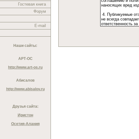
Гостевая книга
Форум
E-mail
Наши сайты:
АРТ-ОС
http://www.art-os.ru
Абисалов
http://www.abisalov.ru
Друзья сайта:
Иристон
Осетия-Алания