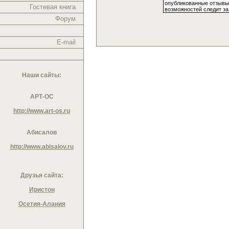
Гостевая книга
Форум
E-mail
Наши сайты:
АРТ-ОС
http://www.art-os.ru
Абисалов
http://www.abisalov.ru
Друзья сайта:
Иристон
Осетия-Алания