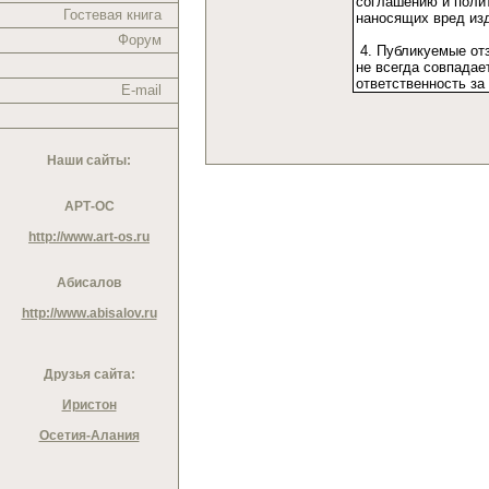
Гостевая книга
Форум
E-mail
Наши сайты:
АРТ-ОС
http://www.art-os.ru
Абисалов
http://www.abisalov.ru
Друзья сайта:
Иристон
Осетия-Алания