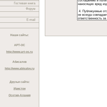
Гостевая книга
Форум
E-mail
Наши сайты:
АРТ-ОС
http://www.art-os.ru
Абисалов
http://www.abisalov.ru
Друзья сайта:
Иристон
Осетия-Алания