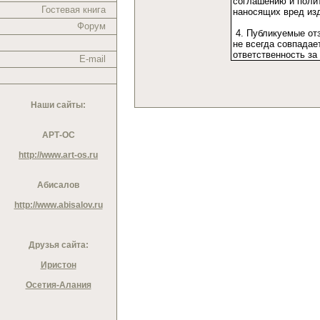
Гостевая книга
Форум
E-mail
Наши сайты:
АРТ-ОС
http://www.art-os.ru
Абисалов
http://www.abisalov.ru
Друзья сайта:
Иристон
Осетия-Алания