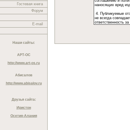
Гостевая книга
Форум
E-mail
Наши сайты:
АРТ-ОС
http://www.art-os.ru
Абисалов
http://www.abisalov.ru
Друзья сайта:
Иристон
Осетия-Алания