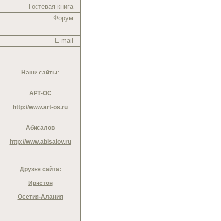
Гостевая книга
Форум
E-mail
Наши сайты:
АРТ-ОС
http://www.art-os.ru
Абисалов
http://www.abisalov.ru
Друзья сайта:
Иристон
Осетия-Алания