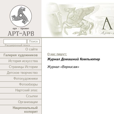
Расширенный поиск
О сайте
О нас пишут:
Галерея художников
Журнал Домашний Компьютер
История искусства
Страницы Истории
Журнал «Вернисаж»
Детское творчество
Фотохудожники
Фотообзоры
Нартский эпос
Ссылки
Организации
Национальный
колорит