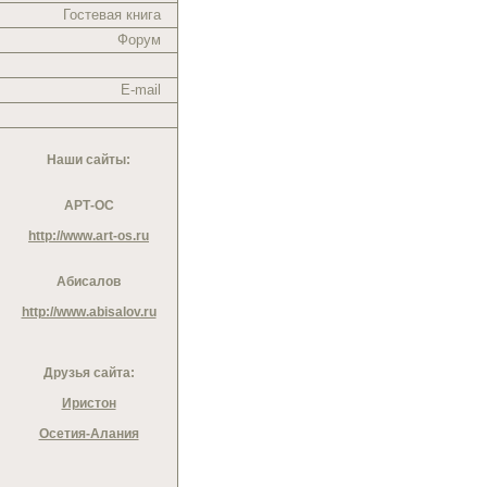
Гостевая книга
Форум
E-mail
Наши сайты:
АРТ-ОС
http://www.art-os.ru
Абисалов
http://www.abisalov.ru
Друзья сайта:
Иристон
Осетия-Алания