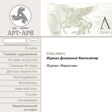
Расширенный поиск
О сайте
О нас пишут:
Галерея художников
Журнал Домашний Компьютер
История искусства
Страницы Истории
Журнал «Вернисаж»
Детское творчество
Фотохудожники
Фотообзоры
Нартский эпос
Ссылки
Организации
Национальный
колорит