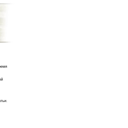
ремя
ый
татьи.