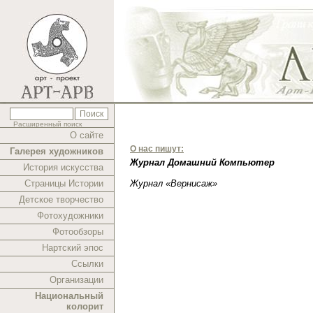
Расширенный поиск
О сайте
О нас пишут:
Галерея художников
Журнал Домашний Компьютер
История искусства
Страницы Истории
Журнал «Вернисаж»
Детское творчество
Фотохудожники
Фотообзоры
Нартский эпос
Ссылки
Организации
Национальный
колорит