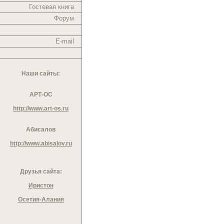
Гостевая книга
Форум
E-mail
Наши сайты:
АРТ-ОС
http://www.art-os.ru
Абисалов
http://www.abisalov.ru
Друзья сайта:
Иристон
Осетия-Алания