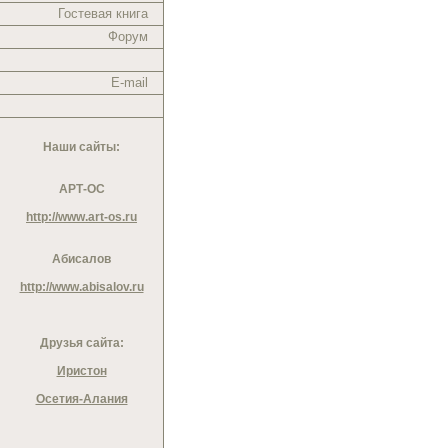
Гостевая книга
Форум
E-mail
Наши сайты:
АРТ-ОС
http://www.art-os.ru
Абисалов
http://www.abisalov.ru
Друзья сайта:
Иристон
Осетия-Алания