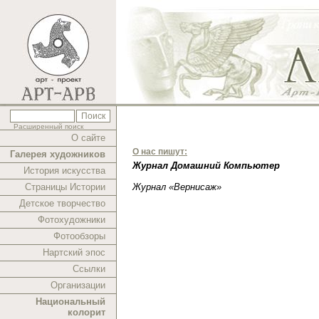
Расширенный поиск
О сайте
О нас пишут:
Галерея художников
Журнал Домашний Компьютер
История искусства
Страницы Истории
Журнал «Вернисаж»
Детское творчество
Фотохудожники
Фотообзоры
Нартский эпос
Ссылки
Организации
Национальный
колорит