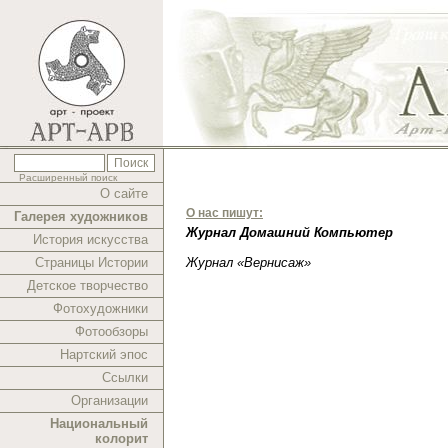
Расширенный поиск
О сайте
О нас пишут:
Галерея художников
Журнал Домашний Компьютер
История искусства
Страницы Истории
Журнал «Вернисаж»
Детское творчество
Фотохудожники
Фотообзоры
Нартский эпос
Ссылки
Организации
Национальный
колорит