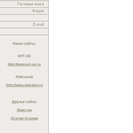
Гостевая книга
Форум
E-mail
Наши сайты:
АРТ-ОС
http://www.art-os.ru
Абисалов
http://www.abisalov.ru
Друзья сайта:
Иристон
Осетия-Алания