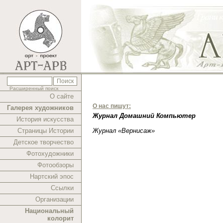
Расширенный поиск
О сайте
О нас пишут:
Галерея художников
Журнал Домашний Компьютер
История искусства
Страницы Истории
Журнал «Вернисаж»
Детское творчество
Фотохудожники
Фотообзоры
Нартский эпос
Ссылки
Организации
Национальный
колорит