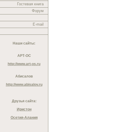
Гостевая книга
Форум
E-mail
Наши сайты:
АРТ-ОС
http://www.art-os.ru
Абисалов
http://www.abisalov.ru
Друзья сайта:
Иристон
Осетия-Алания