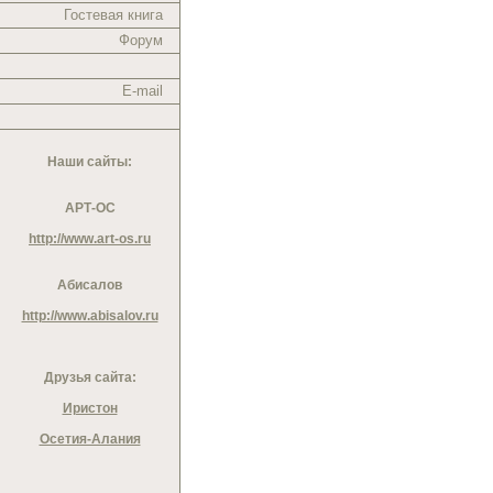
Гостевая книга
Форум
E-mail
Наши сайты:
АРТ-ОС
http://www.art-os.ru
Абисалов
http://www.abisalov.ru
Друзья сайта:
Иристон
Осетия-Алания