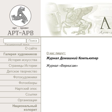
Расширенный поиск
О сайте
О нас пишут:
Галерея художников
Журнал Домашний Компьютер
История искусства
Страницы Истории
Журнал «Вернисаж»
Детское творчество
Фотохудожники
Фотообзоры
Нартский эпос
Ссылки
Организации
Национальный
колорит