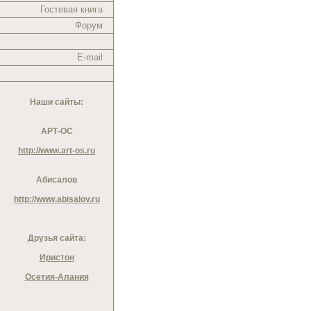
Гостевая книга
Форум
E-mail
Наши сайты:
АРТ-ОС
http://www.art-os.ru
Абисалов
http://www.abisalov.ru
Друзья сайта:
Иристон
Осетия-Алания