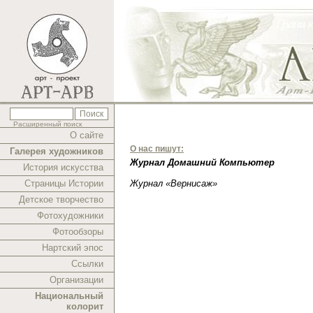
Расширенный поиск
О сайте
О нас пишут:
Галерея художников
Журнал Домашний Компьютер
История искусства
Страницы Истории
Журнал «Вернисаж»
Детское творчество
Фотохудожники
Фотообзоры
Нартский эпос
Ссылки
Организации
Национальный
колорит