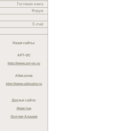
Гостевая книга
Форум
E-mail
Наши сайты:
АРТ-ОС
http://www.art-os.ru
Абисалов
http://www.abisalov.ru
Друзья сайта:
Иристон
Осетия-Алания