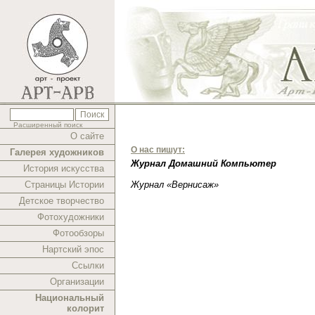
Расширенный поиск
О сайте
О нас пишут:
Галерея художников
Журнал Домашний Компьютер
История искусства
Страницы Истории
Журнал «Вернисаж»
Детское творчество
Фотохудожники
Фотообзоры
Нартский эпос
Ссылки
Организации
Национальный
колорит