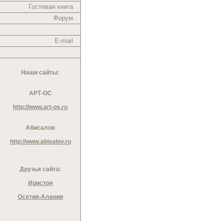
Гостевая книга
Форум
E-mail
Наши сайты:
АРТ-ОС
http://www.art-os.ru
Абисалов
http://www.abisalov.ru
Друзья сайта:
Иристон
Осетия-Алания