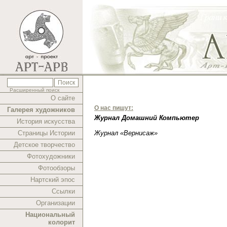
Расширенный поиск
О сайте
О нас пишут:
Галерея художников
Журнал Домашний Компьютер
История искусства
Страницы Истории
Журнал «Вернисаж»
Детское творчество
Фотохудожники
Фотообзоры
Нартский эпос
Ссылки
Организации
Национальный
колорит