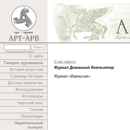
Расширенный поиск
О сайте
О нас пишут:
Галерея художников
Журнал Домашний Компьютер
История искусства
Страницы Истории
Журнал «Вернисаж»
Детское творчество
Фотохудожники
Фотообзоры
Нартский эпос
Ссылки
Организации
Национальный
колорит