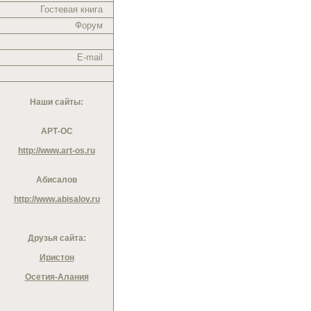
Гостевая книга
Форум
E-mail
Наши сайты:
АРТ-ОС
http://www.art-os.ru
Абисалов
http://www.abisalov.ru
Друзья сайта:
Иристон
Осетия-Алания