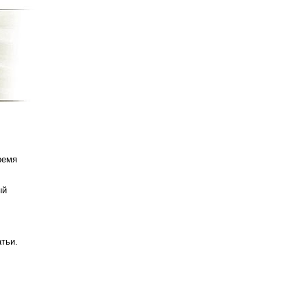
ремя
ый
татьи.