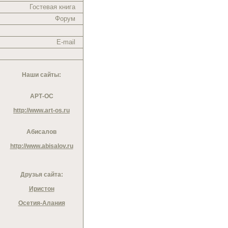
Гостевая книга
Форум
E-mail
Наши сайты:
АРТ-ОС
http://www.art-os.ru
Абисалов
http://www.abisalov.ru
Друзья сайта:
Иристон
Осетия-Алания