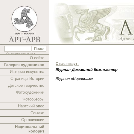
Расширенный поиск
О сайте
О нас пишут:
Галерея художников
Журнал Домашний Компьютер
История искусства
Страницы Истории
Журнал «Вернисаж»
Детское творчество
Фотохудожники
Фотообзоры
Нартский эпос
Ссылки
Организации
Национальный
колорит