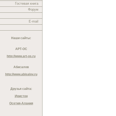
Гостевая книга
Форум
E-mail
Наши сайты:
АРТ-ОС
http://www.art-os.ru
Абисалов
http://www.abisalov.ru
Друзья сайта:
Иристон
Осетия-Алания