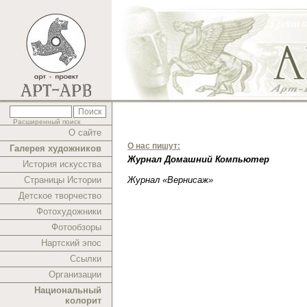
Расширенный поиск
О сайте
О нас пишут:
Галерея художников
Журнал Домашний Компьютер
История искусства
Страницы Истории
Журнал «Вернисаж»
Детское творчество
Фотохудожники
Фотообзоры
Нартский эпос
Ссылки
Организации
Национальный
колорит