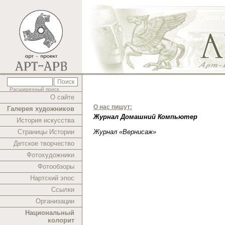
Расширенный поиск
О сайте
О нас пишут:
Галерея художников
Журнал Домашний Компьютер
История искусства
Страницы Истории
Журнал «Вернисаж»
Детское творчество
Фотохудожники
Фотообзоры
Нартский эпос
Ссылки
Организации
Национальный
колорит