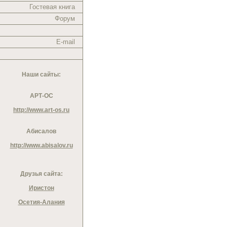
Гостевая книга
Форум
E-mail
Наши сайты:
АРТ-ОС
http://www.art-os.ru
Абисалов
http://www.abisalov.ru
Друзья сайта:
Иристон
Осетия-Алания