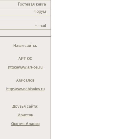
Гостевая книга
Форум
E-mail
Наши сайты:
АРТ-ОС
http://www.art-os.ru
Абисалов
http://www.abisalov.ru
Друзья сайта:
Иристон
Осетия-Алания