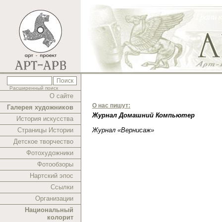
Расширенный поиск
О сайте
О нас пишут:
Галерея художников
Журнал Домашний Компьютер
История искусства
Страницы Истории
Журнал «Вернисаж»
Детское творчество
Фотохудожники
Фотообзоры
Нартский эпос
Ссылки
Организации
Национальный
колорит