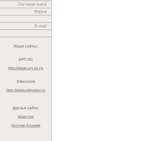
Гостевая книга
Форум
E-mail
Наши сайты:
АРТ-ОС
http://www.art-os.ru
Абисалов
http://www.abisalov.ru
Друзья сайта:
Иристон
Осетия-Алания