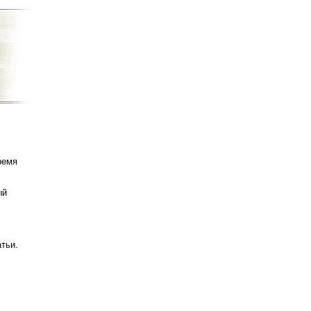
ремя
ый
татьи.