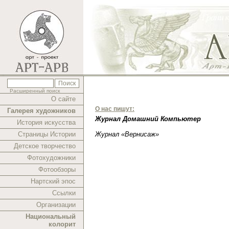
Расширенный поиск
О сайте
О нас пишут:
Галерея художников
Журнал Домашний Компьютер
История искусства
Страницы Истории
Журнал «Вернисаж»
Детское творчество
Фотохудожники
Фотообзоры
Нартский эпос
Ссылки
Организации
Национальный
колорит