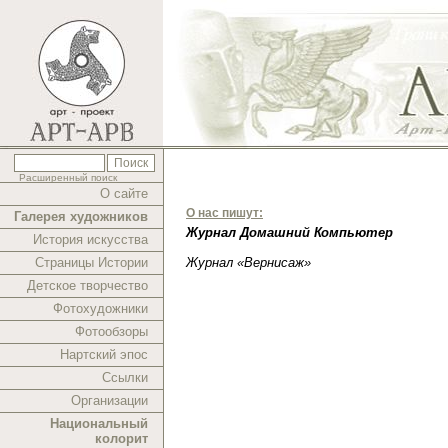
Расширенный поиск
О сайте
О нас пишут:
Галерея художников
Журнал Домашний Компьютер
История искусства
Страницы Истории
Журнал «Вернисаж»
Детское творчество
Фотохудожники
Фотообзоры
Нартский эпос
Ссылки
Организации
Национальный
колорит