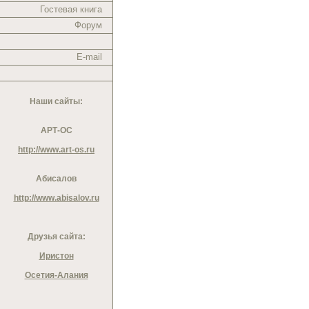
Гостевая книга
Форум
E-mail
Наши сайты:
АРТ-ОС
http://www.art-os.ru
Абисалов
http://www.abisalov.ru
Друзья сайта:
Иристон
Осетия-Алания