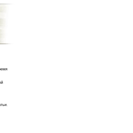
ремя
ый
татьи.