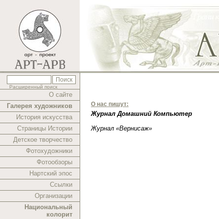
Расширенный поиск
О сайте
О нас пишут:
Галерея художников
Журнал Домашний Компьютер
История искусства
Страницы Истории
Журнал «Вернисаж»
Детское творчество
Фотохудожники
Фотообзоры
Нартский эпос
Ссылки
Организации
Национальный
колорит