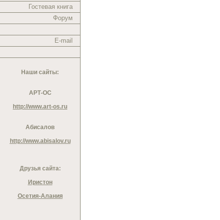
Гостевая книга
Форум
E-mail
Наши сайты:
АРТ-ОС
http://www.art-os.ru
Абисалов
http://www.abisalov.ru
Друзья сайта:
Иристон
Осетия-Алания