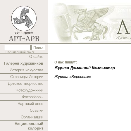
Расширенный поиск
О сайте
О нас пишут:
Галерея художников
Журнал Домашний Компьютер
История искусства
Страницы Истории
Журнал «Вернисаж»
Детское творчество
Фотохудожники
Фотообзоры
Нартский эпос
Ссылки
Организации
Национальный
колорит