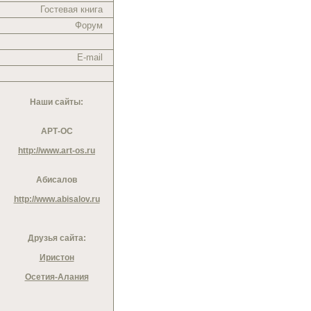
Гостевая книга
Форум
E-mail
Наши сайты:
АРТ-ОС
http://www.art-os.ru
Абисалов
http://www.abisalov.ru
Друзья сайта:
Иристон
Осетия-Алания