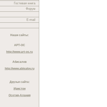
Гостевая книга
Форум
E-mail
Наши сайты:
АРТ-ОС
http://www.art-os.ru
Абисалов
http://www.abisalov.ru
Друзья сайта:
Иристон
Осетия-Алания