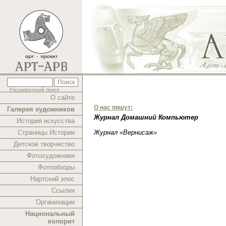
Расширенный поиск
О сайте
О нас пишут:
Галерея художников
Журнал Домашний Компьютер
История искусства
Страницы Истории
Журнал «Вернисаж»
Детское творчество
Фотохудожники
Фотообзоры
Нартский эпос
Ссылки
Организации
Национальный
колорит