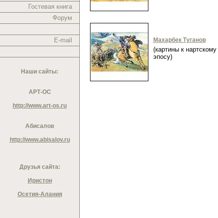
Гостевая книга
Форум
E-mail
Махарбек Туганов
(картины к нартскому
эпосу)
Наши сайты:
АРТ-ОС
http://www.art-os.ru
Абисалов
http://www.abisalov.ru
Друзья сайта:
Иристон
Осетия-Алания