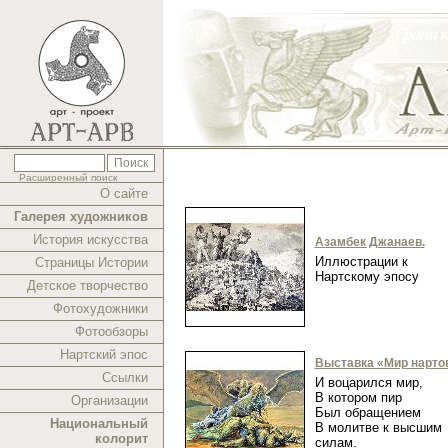
Расширенный поиск
О сайте
Галерея художников
История искусства
Азамбек Джанаев.
Иллюстрации к
Страницы Истории
Нартскому эпосу
Детское творчество
Фотохудожники
Фотообзоры
Нартский эпос
Выставка «Мир нарто
Ссылки
И воцарился мир,
В котором пир
Организации
Был обращением
Национальный
В молитве к высшим
колорит
силам.