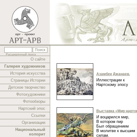
Расширенный поиск
О сайте
Галерея художников
История искусства
Азамбек Джанаев.
Иллюстрации к
Страницы Истории
Нартскому эпосу
Детское творчество
Фотохудожники
Фотообзоры
Нартский эпос
Выставка «Мир нарто
Ссылки
И воцарился мир,
В котором пир
Организации
Был обращением
Национальный
В молитве к высшим
колорит
силам.