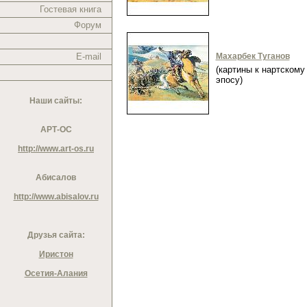
Гостевая книга
Форум
E-mail
Махарбек Туганов
(картины к нартскому
эпосу)
Наши сайты:
АРТ-ОС
http://www.art-os.ru
Абисалов
http://www.abisalov.ru
Друзья сайта:
Иристон
Осетия-Алания