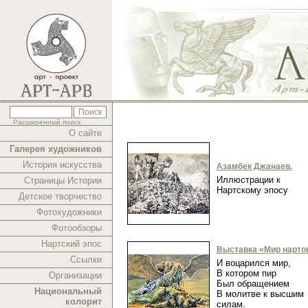
Расширенный поиск
О сайте
Галерея художников
История искусства
Азамбек Джанаев.
Иллюстрации к
Страницы Истории
Нартскому эпосу
Детское творчество
Фотохудожники
Фотообзоры
Нартский эпос
Выставка «Мир нарто
Ссылки
И воцарился мир,
В котором пир
Организации
Был обращением
Национальный
В молитве к высшим
колорит
силам.