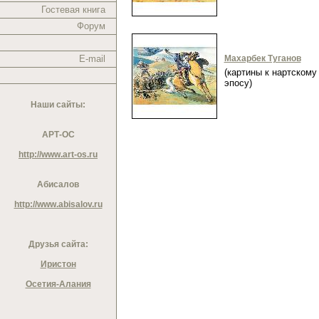
Гостевая книга
Форум
E-mail
Махарбек Туганов
(картины к нартскому
эпосу)
Наши сайты:
АРТ-ОС
http://www.art-os.ru
Абисалов
http://www.abisalov.ru
Друзья сайта:
Иристон
Осетия-Алания