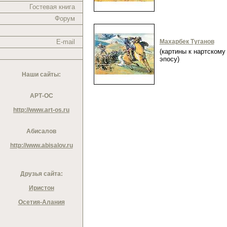
Гостевая книга
Форум
E-mail
Махарбек Туганов
(картины к нартскому
эпосу)
Наши сайты:
АРТ-ОС
http://www.art-os.ru
Абисалов
http://www.abisalov.ru
Друзья сайта:
Иристон
Осетия-Алания