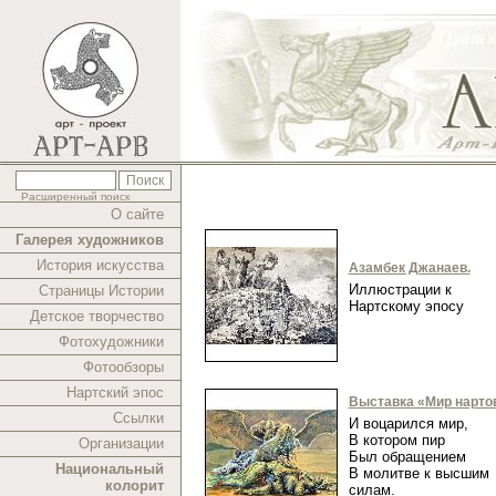
Расширенный поиск
О сайте
Галерея художников
История искусства
Азамбек Джанаев.
Иллюстрации к
Страницы Истории
Нартскому эпосу
Детское творчество
Фотохудожники
Фотообзоры
Нартский эпос
Выставка «Мир нарто
Ссылки
И воцарился мир,
В котором пир
Организации
Был обращением
Национальный
В молитве к высшим
колорит
силам.