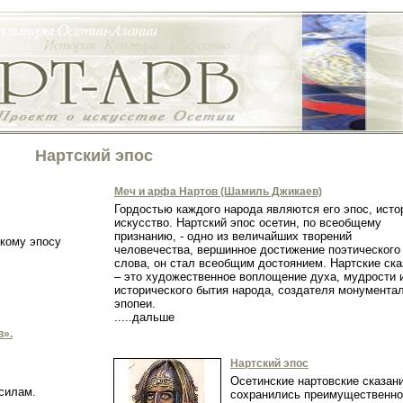
Нартский эпос
Меч и арфа Нартов (Шамиль Джикаев)
Гордостью каждого народа являются его эпос, исто
искусство. Нартский эпос осетин, по всеобщему
признанию, - одно из величайших творений
скому эпосу
человечества, вершинное достижение поэтического
слова, он стал всеобщим достоянием. Нартские ска
– это художественное воплощение духа, мудрости 
исторического бытия народа, создателя монумента
эпопеи.
.....дальше
в».
Нартский эпос
Осетинские нартовские сказан
 силам.
сохранились преимущественно