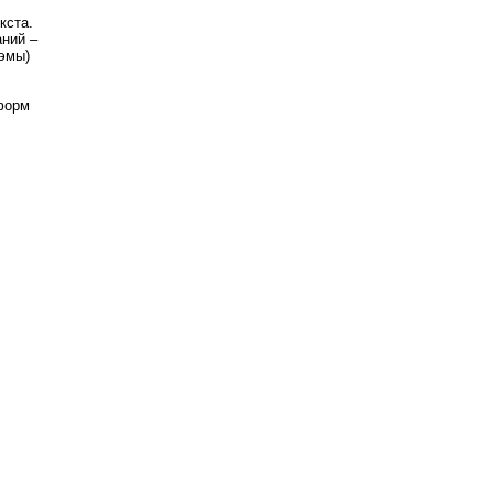
кста.
аний –
оэмы)
форм