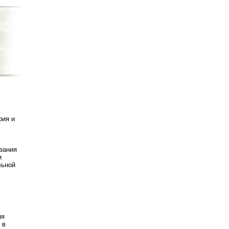
рия и
зания
и
льной
ия
 в