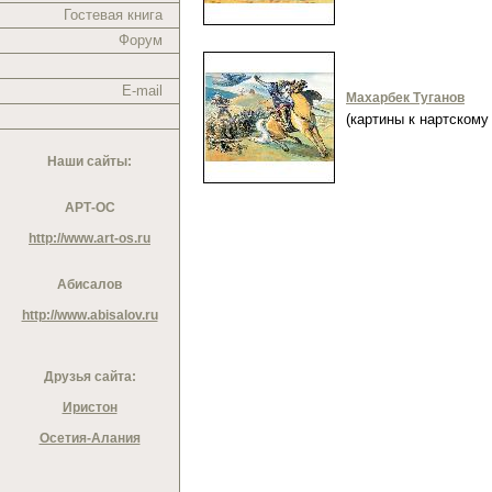
Гостевая книга
Форум
E-mail
Махарбек Туганов
(картины к нартском
Наши сайты:
АРТ-ОС
http://www.art-os.ru
Абисалов
http://www.abisalov.ru
Друзья сайта:
Иристон
Осетия-Алания