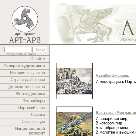
Расширенный поиск
О сайте
Галерея художников
История искусства
Азамбек Джанаев.
Страницы Истории
Иллюстрации к Нарт
Детское творчество
Фотохудожники
Фотообзоры
Нартский эпос
Выставка «Мир нарто
Ссылки
И воцарился мир,
Организации
В котором пир
Был обращением
Национальный
В молитве к высшим
колорит