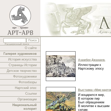
Расширенный поиск
О сайте
Галерея художников
История искусства
Азамбек Джанаев.
Иллюстрации к
Страницы Истории
Нартскому эпосу
Детское творчество
Фотохудожники
Фотообзоры
Нартский эпос
Выставка «Мир нарто
Ссылки
И воцарился мир,
В котором пир
Организации
Был обращением
Национальный
В молитве к высшим
колорит
силам.