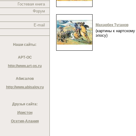
Гостевая книга
Форум
E-mail
Махарбек Туганов
(картины к нартскому
эпосу)
Наши сайты:
АРТ-ОС
http://www.art-os.ru
Абисалов
http://www.abisalov.ru
Друзья сайта:
Иристон
Осетия-Алания