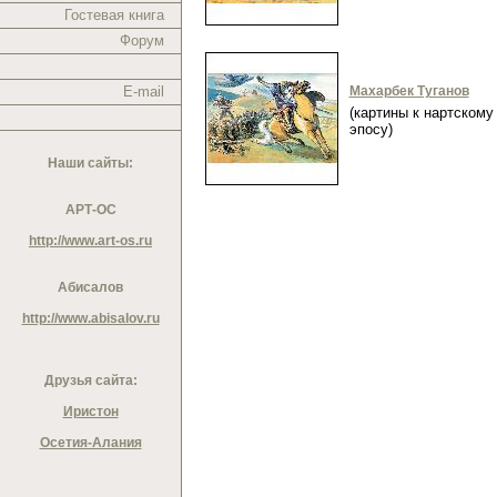
Гостевая книга
Форум
E-mail
Махарбек Туганов
(картины к нартскому
эпосу)
Наши сайты:
АРТ-ОС
http://www.art-os.ru
Абисалов
http://www.abisalov.ru
Друзья сайта:
Иристон
Осетия-Алания