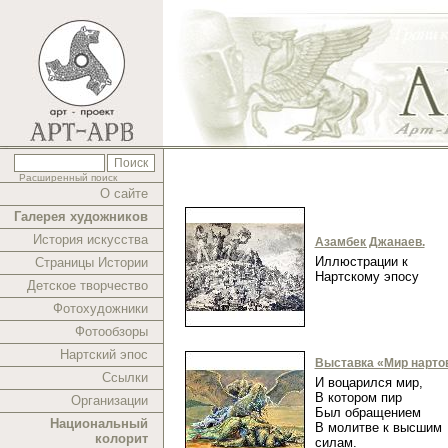
Расширенный поиск
О сайте
Галерея художников
История искусства
Азамбек Джанаев.
Иллюстрации к
Страницы Истории
Нартскому эпосу
Детское творчество
Фотохудожники
Фотообзоры
Нартский эпос
Выставка «Мир нарто
Ссылки
И воцарился мир,
В котором пир
Организации
Был обращением
Национальный
В молитве к высшим
колорит
силам.