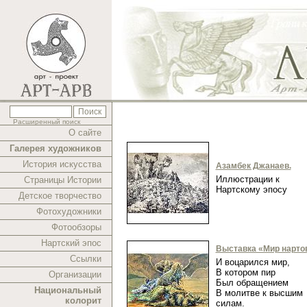
Расширенный поиск
О сайте
Галерея художников
История искусства
Азамбек Джанаев.
Иллюстрации к
Страницы Истории
Нартскому эпосу
Детское творчество
Фотохудожники
Фотообзоры
Нартский эпос
Выставка «Мир нарто
Ссылки
И воцарился мир,
В котором пир
Организации
Был обращением
Национальный
В молитве к высшим
колорит
силам.