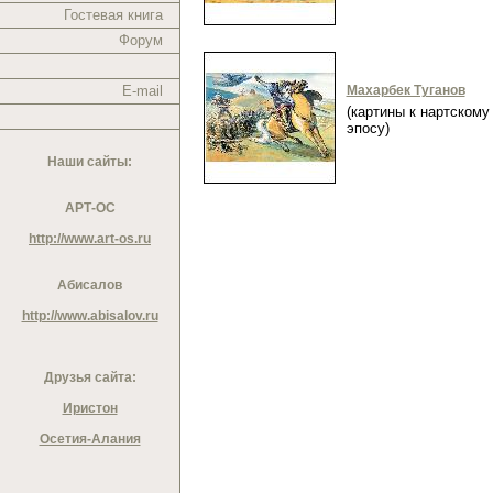
Гостевая книга
Форум
E-mail
Махарбек Туганов
(картины к нартскому
эпосу)
Наши сайты:
АРТ-ОС
http://www.art-os.ru
Абисалов
http://www.abisalov.ru
Друзья сайта:
Иристон
Осетия-Алания