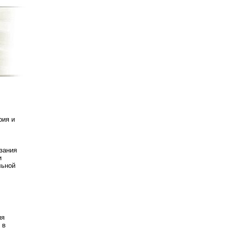
рия и
зания
и
льной
ия
 в