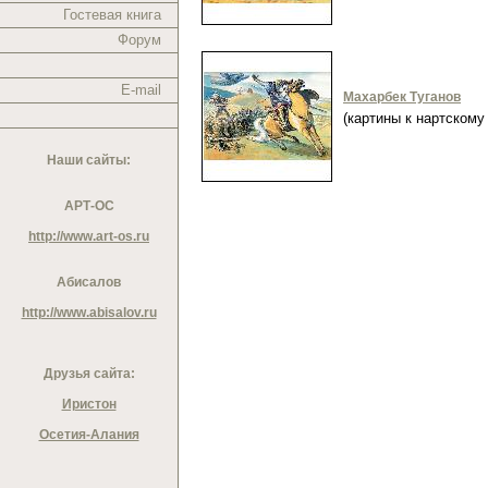
Гостевая книга
Форум
E-mail
Махарбек Туганов
(картины к нартском
Наши сайты:
АРТ-ОС
http://www.art-os.ru
Абисалов
http://www.abisalov.ru
Друзья сайта:
Иристон
Осетия-Алания