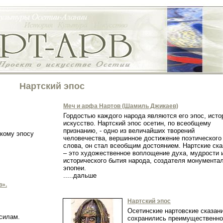
Нартский эпос
Меч и арфа Нартов (Шамиль Джикаев)
Гордостью каждого народа являются его эпос, исто
искусство. Нартский эпос осетин, по всеобщему
признанию, - одно из величайших творений
скому эпосу
человечества, вершинное достижение поэтического
слова, он стал всеобщим достоянием. Нартские ска
– это художественное воплощение духа, мудрости 
исторического бытия народа, создателя монумента
эпопеи.
.....дальше
в».
Нартский эпос
Осетинские нартовские сказан
 силам.
сохранились преимущественно