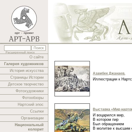
Расширенный поиск
О сайте
Галерея художников
История искусства
Азамбек Джанаев.
Страницы Истории
Иллюстрации к Нарт
Детское творчество
Фотохудожники
Фотообзоры
Нартский эпос
Выставка «Мир нарто
Ссылки
И воцарился мир,
Организации
В котором пир
Был обращением
Национальный
В молитве к высшим
колорит