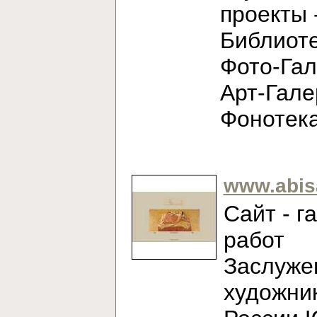
проекты 
Библиоте
Фото-Гал
Арт-Гале
Фонотек
www.abis
Сайт - г
работ
Заслуже
художни