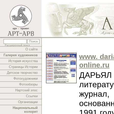
Расширенный поиск
О сайте
www. dari
Галерея художников
История искусства
online.ru
Страницы Истории
ДАРЬЯЛ -
Детское творчество
Фотохудожники
литерат
Фотообзоры
Нартский эпос
журнал,
Ссылки
основан
Организации
Национальный
1991 год
колорит