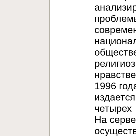
анализи
проблем
современ
национа
обществ
религиоз
нравстве
1996 год
издается
четыре
На серв
осущест