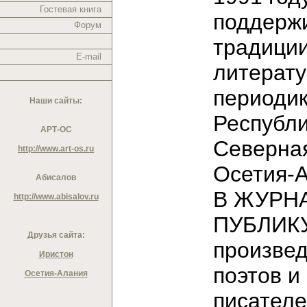
Гостевая книга
поддерж
Форум
традици
E-mail
литерат
периодик
Наши сайты:
Республ
АРТ-ОС
Северна
http://www.art-os.ru
Осетия-
Абисалов
В ЖУРН
http://www.abisalov.ru
ПУБЛИК
Друзья сайта:
произве
Иристон
поэтов и
Осетия-Алания
писател