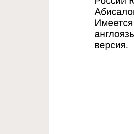
России 
Абисало
Имеется
англояз
версия.