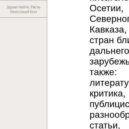
Осетии,
Здравствуйте,
Гость
|
Регистрация
Вход
Северно
Кавказа,
стран бл
дальнег
зарубежь
также:
литерат
критика,
публицис
разнооб
статьи,