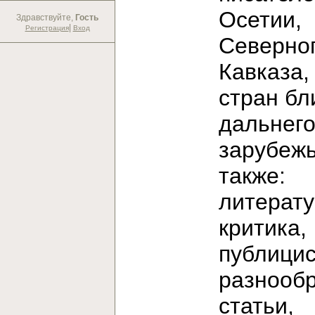
Осетии,
Здравствуйте,
Гость
|
Регистрация
Вход
Северно
Кавказа,
стран бл
дальнег
зарубежь
также:
литерат
критика,
публицис
разнооб
статьи,