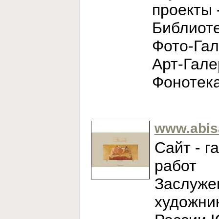
проекты 
Библиоте
Фото-Гал
Арт-Гале
Фонотек
www.abis
Сайт - г
работ
Заслуже
художни