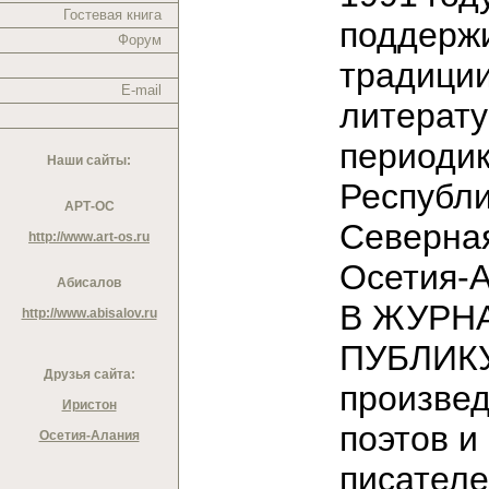
Гостевая книга
поддерж
Форум
традици
E-mail
литерат
периодик
Наши сайты:
Республ
АРТ-ОС
Северна
http://www.art-os.ru
Осетия-
Абисалов
В ЖУРН
http://www.abisalov.ru
ПУБЛИК
Друзья сайта:
произве
Иристон
поэтов и
Осетия-Алания
писател