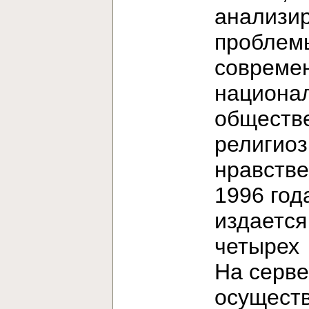
анализи
проблем
современ
национа
обществ
религиоз
нравстве
1996 год
издается
четыре
На серв
осущест