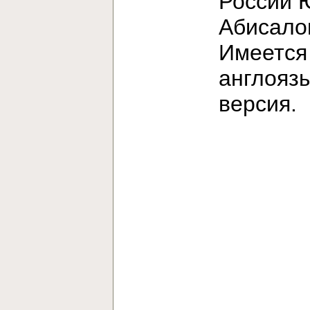
России 
Абисало
Имеется
англояз
версия.