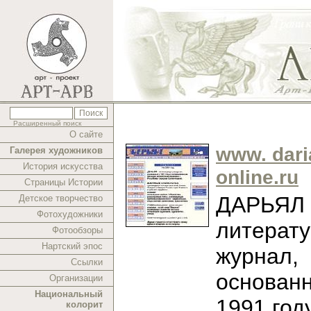
Расширенный поиск
О сайте
www. dari
Галерея художников
История искусства
online.ru
Страницы Истории
ДАРЬЯЛ -
Детское творчество
Фотохудожники
литерат
Фотообзоры
Нартский эпос
журнал,
Ссылки
основан
Организации
Национальный
1991 год
колорит