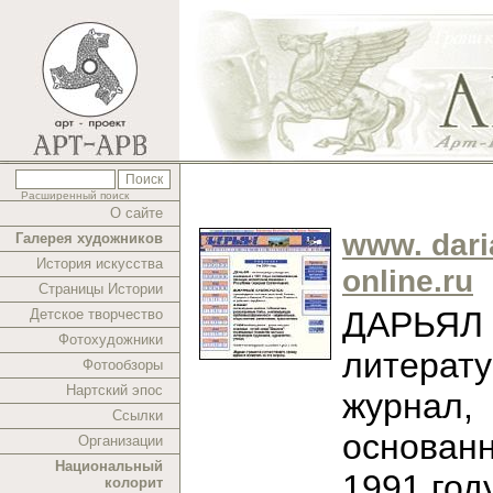
Расширенный поиск
О сайте
www. dari
Галерея художников
История искусства
online.ru
Страницы Истории
ДАРЬЯЛ -
Детское творчество
Фотохудожники
литерат
Фотообзоры
Нартский эпос
журнал,
Ссылки
основан
Организации
Национальный
1991 год
колорит