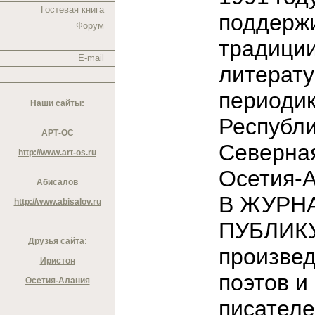
Гостевая книга
поддерж
Форум
традици
E-mail
литерат
периодик
Наши сайты:
Республ
АРТ-ОС
Северна
http://www.art-os.ru
Осетия-
Абисалов
В ЖУРН
http://www.abisalov.ru
ПУБЛИК
Друзья сайта:
произве
Иристон
поэтов и
Осетия-Алания
писател