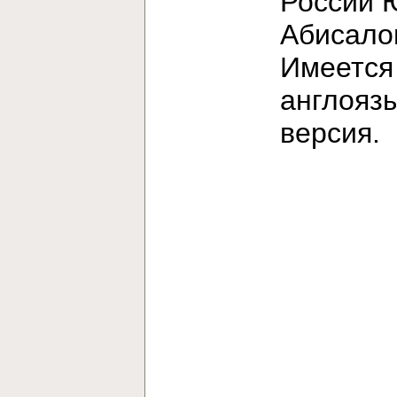
России 
Абисало
Имеется
англояз
версия.