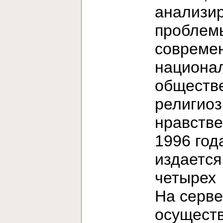
анализи
проблем
современ
национа
обществ
религиоз
нравстве
1996 год
издается
четыре
На серв
осущест