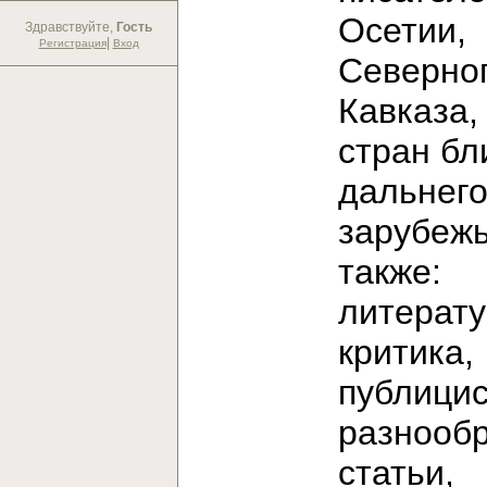
Осетии,
Здравствуйте,
Гость
|
Регистрация
Вход
Северно
Кавказа,
стран бл
дальнег
зарубежь
также:
литерат
критика,
публицис
разнооб
статьи,