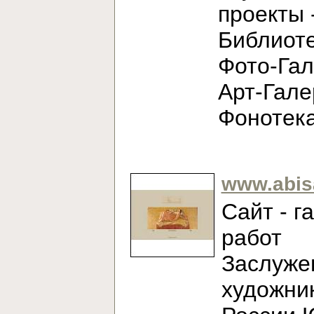
проекты 
Библиоте
Фото-Гал
Арт-Гале
Фонотек
www.abis
Сайт - г
работ
Заслуже
художни