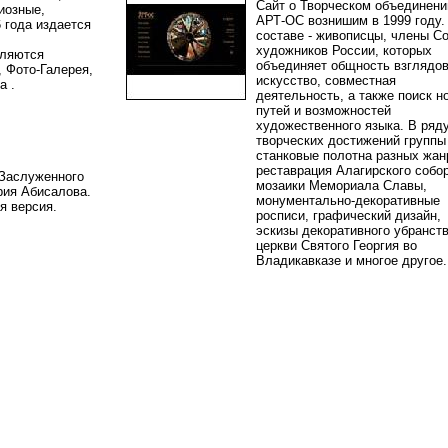
Сайт о Творческом объединени
иозные,
АРТ-ОС вознишим в 1999 году. 
 года издается
составе - живописцы, члены С
художников России, которых
вляются
объединяет общность взглядов
, Фото-Галерея,
искусство, совместная
ка .
деятельность, а также поиск н
путей и возможностей
художественного языка. В ряд
творческих достижений группы 
станковые полотна разных жан
реставрация Алагирского собор
 Заслуженного
мозаики Мемориала Славы,
ия Абисалова.
монументально-декоративные
ая версия.
росписи, графический дизайн,
эскизы декоративного убранст
церкви Святого Георгия во
Владикавказе и многое друго