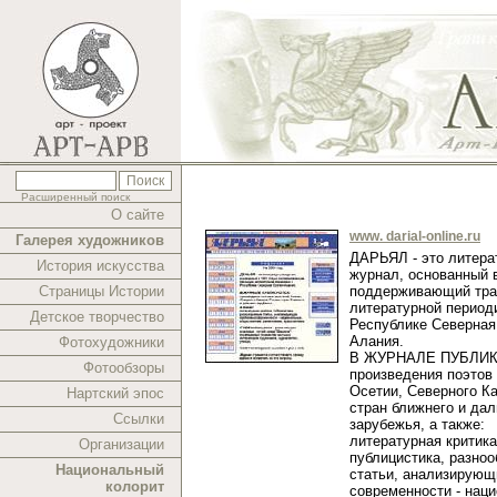
Расширенный поиск
О сайте
www. darial-online.ru
Галерея художников
ДАРЬЯЛ - это литера
История искусства
журнал, основанный в
Страницы Истории
поддерживающий тра
литературной период
Детское творчество
Республике Северная
Алания.
Фотохудожники
В ЖУРНАЛЕ ПУБЛИ
Фотообзоры
произведения поэтов
Осетии, Северного Ка
Нартский эпос
стран ближнего и дал
Ссылки
зарубежья, а также:
литературная критика
Организации
публицистика, разно
Национальный
статьи, анализирующ
колорит
современности - нац