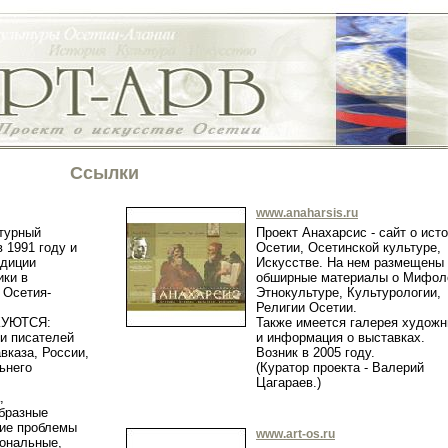
Ссылки
www.anaharsis.ru
турный
Проект Анахарсис - сайт о ист
 1991 году и
Осетии, Осетинской культуре,
диции
Искусстве. На нем размещены
ики в
обширные материалы о Мифол
 Осетия-
Этнокультуре, Культурологии,
Религии Осетии.
КУЮТСЯ:
Также имеется галерея художн
 и писателей
и информация о выставках.
вказа, России,
Возник в 2005 году.
ьнего
(Куратор проекта - Валерий
Цагараев.)
,
образные
ие проблемы
www.art-os.ru
иональные,