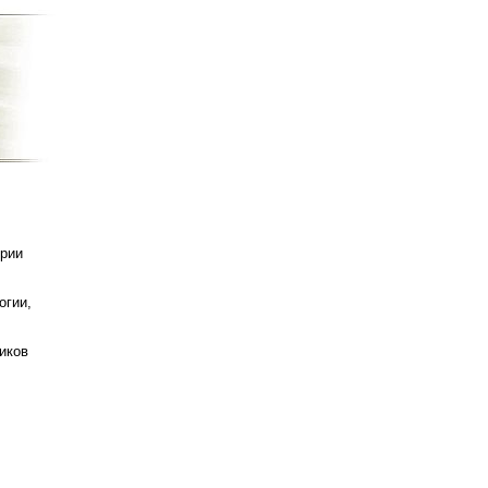
ории
огии,
иков