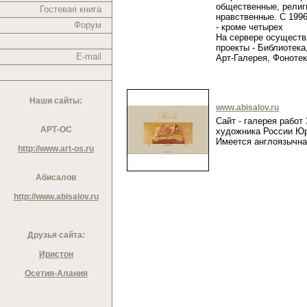
общественные, религ
Гостевая книга
нравственные. С 1996
Форум
- кроме четырех
На сервере осущест
проекты - Библиотека
E-mail
Арт-Галерея, Фоноте
Наши сайты:
www.abisalov.ru
Сайт - галерея работ
АРТ-ОС
художника России Юр
Имеется англоязычн
http://www.art-os.ru
Абисалов
http://www.abisalov.ru
Друзья сайта:
Иристон
Осетия-Алания