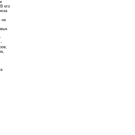
и
В его
оюза
 на
овых
у
-
ров,
а,
ва
е.