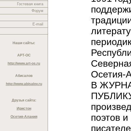
Гостевая книга
поддерж
Форум
традици
E-mail
литерат
периодик
Наши сайты:
Республ
АРТ-ОС
Северна
http://www.art-os.ru
Осетия-
Абисалов
В ЖУРН
http://www.abisalov.ru
ПУБЛИК
Друзья сайта:
произве
Иристон
поэтов и
Осетия-Алания
писател