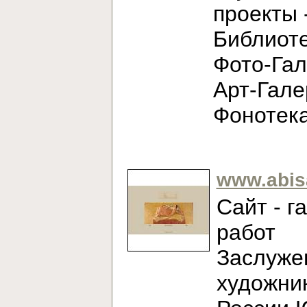
проекты 
Библиоте
Фото-Гал
Арт-Гале
Фонотек
www.abis
Сайт - г
работ
Заслуже
художни