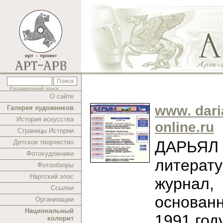
Расширенный поиск
О сайте
www. dari
Галерея художников
История искусства
online.ru
Страницы Истории
ДАРЬЯЛ -
Детское творчество
Фотохудожники
литерат
Фотообзоры
Нартский эпос
журнал,
Ссылки
основан
Организации
Национальный
1991 год
колорит