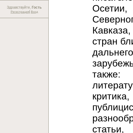
Осетии,
Здравствуйте,
Гость
|
Регистрация
Вход
Северно
Кавказа,
стран бл
дальнег
зарубежь
также:
литерат
критика,
публицис
разнооб
статьи,