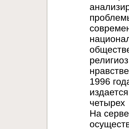
анализи
проблем
современ
национа
обществ
религиоз
нравстве
1996 год
издается
четыре
На серв
осущест