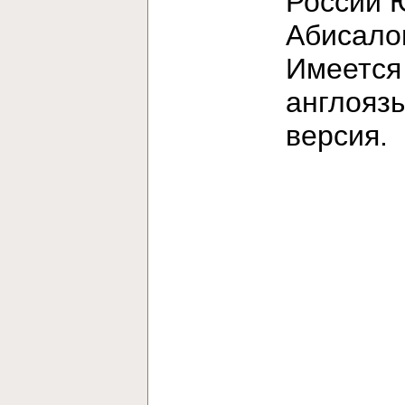
России 
Абисало
Имеется
англояз
версия.